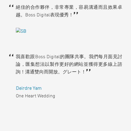
絕佳的合作夥伴，非常專業，容易溝通而且效果卓
越。Boss Digital表現優秀！
我喜歡跟Boss Digital的團隊共事。我們每月面見討
論，匯集想法以製作更好的網站並獲得更多線上諮
詢！溝通雙向而開放。グレート！
Deirdre Yam
One Heart Wedding